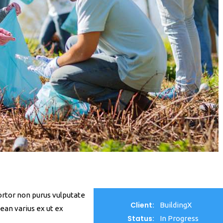
tortor non purus vulputate
Client:
BuildingX
ean varius ex ut ex
Status:
In Progress