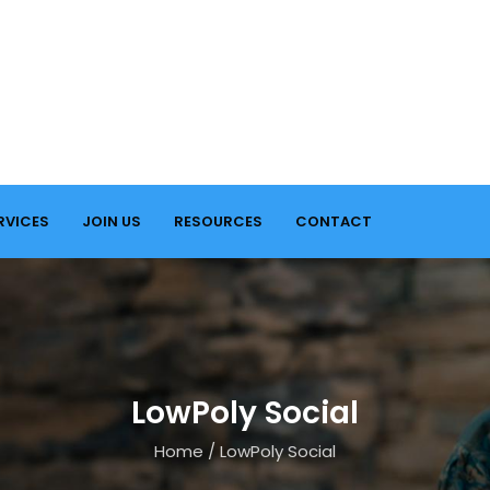
RVICES
JOIN US
RESOURCES
CONTACT
LowPoly Social
Home
/
LowPoly Social