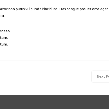
 tortor non purus vulputate tincidunt. Cras congue posuer eros eget
um.
Aenean.
ntum.
ntum.
Next P