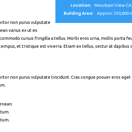
Location:
Mountain View CA
Building Area:
Approx: 330,000 
tortor non purus vulputate
ean varius ex ut ex
mmodo cursus fringilla a tellus. Morbi eros urna, mollis porta fe
mpus, et tristique est viverra. Etiam ex tellus, sectur at dapibus id
 tortor non purus vulputate tincidunt. Cras congue posuer eros eget
um.
Aenean.
ntum.
ntum.