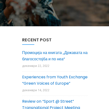
RECENT POST
Промоција на книгата „Државата на
благосостојба и по неа“
декември 22, 2022
Experiences from Youth Exchange
“Green Voices of Europe”
декември 14, 2022
Review on “Sport @ Street”
Transnational Project Meeting