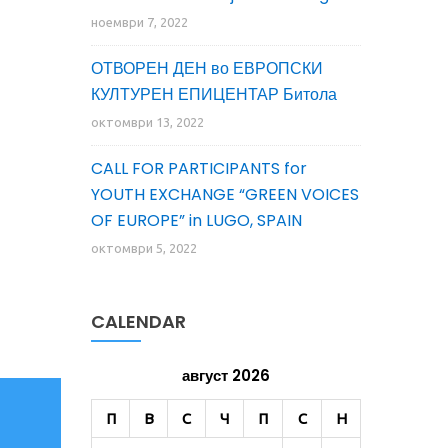
ноември 7, 2022
ОТВОРЕН ДЕН во ЕВРОПСКИ
КУЛТУРЕН ЕПИЦЕНТАР Битола
октомври 13, 2022
CALL FOR PARTICIPANTS for
YOUTH EXCHANGE “GREEN VOICES
OF EUROPE” in LUGO, SPAIN
октомври 5, 2022
CALENDAR
август 2026
П
В
С
Ч
П
С
Н