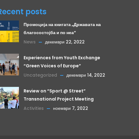
Recent posts
Промоција на книгата „Државата на
благосостојба и по неа“
News
декември 22, 2022
Experiences from Youth Exchange
“Green Voices of Europe”
Uncategorized
декември 14, 2022
Review on “Sport @ Street”
Transnational Project Meeting
Activities
ноември 7, 2022