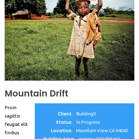
Mountain Drift
Proin
Client:
BuildingX
sagittis
Status:
In Progress
feugiat elit
Location:
Mountain View CA 94043
finibus
Building Area:
Approx: 330,000 m2