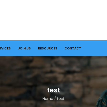
RVICES
JOIN US
RESOURCES
CONTACT
test
Home
/
test