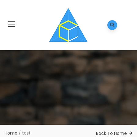
Home
/
test
Back To Home