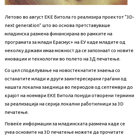
Летово во август ЕКЕ Битола го реализира проектот “3D-
next generation” што во основа претставуваше
младинска размена финансирана во рамките на
програмата за млади Ерасмус+ на ЕУ каде младите од
неколку држави имаа можност да се запознаат со новите
иновации и технологии во полето на 3Д печатење.
Со цел споделување на новостекнатите знаења со
останатите млади и други заинтересирани граѓани од
нашата локална заедница во периодов од септември до
крајот на ноември ЕКЕ Битола понуди отворени термини
за реализација на серија локални работилници за 3D
печатење.
Повеќе информации за младинската размена каде се
учеа основите на 3D печатење можете да прочитате